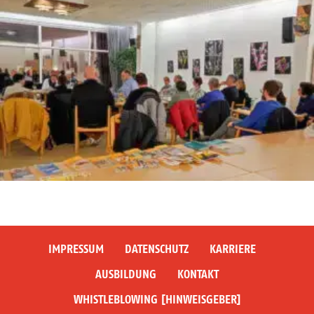
IMPRESSUM
DATENSCHUTZ
KARRIERE
AUSBILDUNG
KONTAKT
WHISTLEBLOWING [HINWEISGEBER]