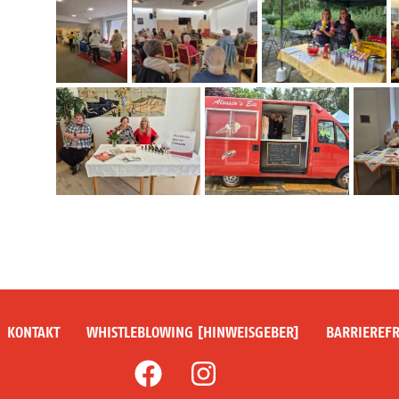
KONTAKT
WHISTLEBLOWING [HINWEISGEBER]
BARRIEREFR