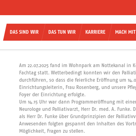
DAS SIND WIR
DAS TUN WIR
KARRIERE
MACH MIT
Am 22.07.2025 fand im Wohnpark am Nottekanal in Kö
M
Fachtag statt. Wetterbedingt konnten wir den Palliat
durchführen, so dass die feierliche Eröffnung um 14.
Einrichtungsleiterin, Frau Rosenberg, und unsere Pfl
Foyer der Einrichtung erfolgte.
Um 14.15 Uhr war dann Programmeröffnung mit einem
Neurologe und Palliativarzt, Herr Dr. med. A. Funke. D
als Herr Dr. Funke über Grundprinzipien der Palliativ
Anwesenden folgten gespannt den Inhalten des Vort
Möglichkeit, Fragen zu stellen.