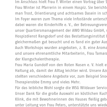
Im Anschluss hielt Frau F. Winter einen Vortrag über Sp
Frau Winter ist Pfarrerin in einem Hospiz. Sie berich
man Trost, Orientierung und achtsames Dasein in sc
Im Foyer waren zum Thema viele Infostände unterschi
dabei waren die Kinderhilfe e. V., der Betreuungsvere
unser Quartiersmanagement der AWO Wildau GmbH, u
Hospizdienst Rangsdorf und das Bestattungsinstitut 
gleichermaßen gut besucht und es fand ein guter Aus
Auch Workshops wurden angeboten, z. B. eine Aroma
und unsere ehrenamtliche Mitarbeiterin, Frau Tamara
der Klangschalentherapie.
Frau Maria Gundolf von den Roten Nasen e. V. hielt
Haltung ab, damit der Alltag leichter wird. Unsere A
stellten verschiedene Angebote vor, zum Beispiel Sno
Therapierobbe Emmy und vieles Mehr.
Für das leibliche Wohl sorgte die WSG Wildauer Servic
Unser Dank für die große Auswahl an köstlichen Kuch
Klink, die mit Bewohnerinnen des Hauses fleißig geb
unter Leitung von Frau Peters, unterstützte uns wie