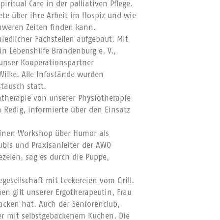
iritual Care in der palliativen Pflege.
tete über ihre Arbeit im Hospiz und wie
hweren Zeiten finden kann.
edlicher Fachstellen aufgebaut. Mit
in Lebenshilfe Brandenburg e. V.,
nser Kooperationspartner
Wilke. Alle Infostände wurden
tausch statt.
therapie von unserer Physiotherapie
 Redig, informierte über den Einsatz
 einen Workshop über Humor als
zubis und Praxisanleiter der AWO
ezelen, sag es durch die Puppe,
egesellschaft mit Leckereien vom Grill.
en gilt unserer Ergotherapeutin, Frau
acken hat. Auch der Seniorenclub,
der mit selbstgebackenem Kuchen. Die