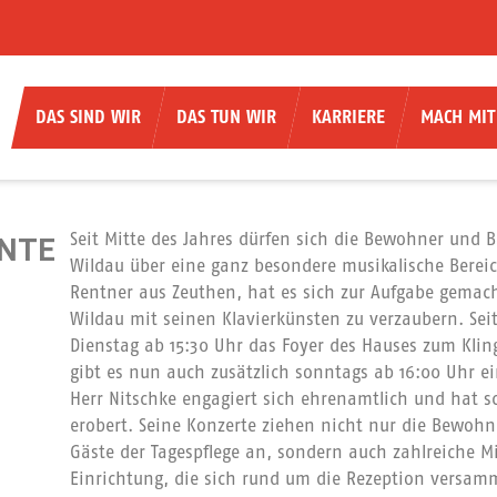
DAS SIND WIR
DAS TUN WIR
KARRIERE
MACH MIT
Seit Mitte des Jahres dürfen sich die Bewohner un
NTE
Wildau über eine ganz besondere musikalische Bereic
Rentner aus Zeuthen, hat es sich zur Aufgabe gemach
Wildau mit seinen Klavierkünsten zu verzaubern. Se
Dienstag ab 15:30 Uhr das Foyer des Hauses zum Klin
gibt es nun auch zusätzlich sonntags ab 16:00 Uhr ei
Herr Nitschke engagiert sich ehrenamtlich und hat 
erobert. Seine Konzerte ziehen nicht nur die Bewoh
Gäste der Tagespflege an, sondern auch zahlreiche M
Einrichtung, die sich rund um die Rezeption versam