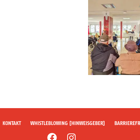
KONTAKT
WHISTLEBLOWING [HINWEISGEBER]
BARRIEREFR