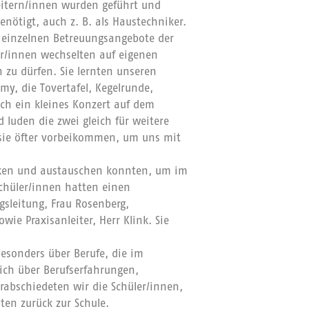
beitern/innen wurden geführt und
enötigt, auch z. B. als Haustechniker.
e einzelnen Betreuungsangebote der
ler/innen wechselten auf eigenen
 zu dürfen. Sie lernten unseren
y, die Tovertafel, Kegelrunde,
ch ein kleines Konzert auf dem
 luden die zwei gleich für weitere
 sie öfter vorbeikommen, um uns mit
ärken und austauschen konnten, um im
 Schüler/innen hatten einen
gsleitung, Frau Rosenberg,
owie Praxisanleiter, Herr Klink. Sie
besonders über Berufe, die im
ich über Berufserfahrungen,
rabschiedeten wir die Schüler/innen,
ten zurück zur Schule.