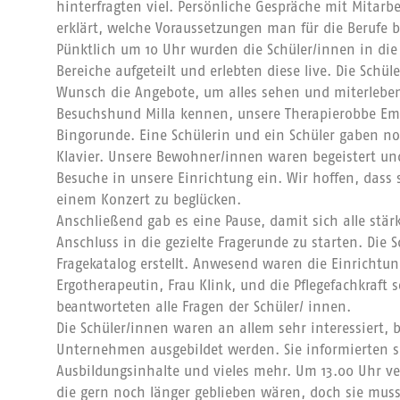
hinterfragten viel. Persönliche Gespräche mit Mitar
erklärt, welche Voraussetzungen man für die Berufe b
Pünktlich um 10 Uhr wurden die Schüler/innen in di
Bereiche aufgeteilt und erlebten diese live. Die Schü
Wunsch die Angebote, um alles sehen und miterleben
Besuchshund Milla kennen, unsere Therapierobbe Emm
Bingorunde. Eine Schülerin und ein Schüler gaben no
Klavier. Unsere Bewohner/innen waren begeistert und
Besuche in unsere Einrichtung ein. Wir hoffen, dass
einem Konzert zu beglücken.
Anschließend gab es eine Pause, damit sich alle st
Anschluss in die gezielte Fragerunde zu starten. Die
Fragekatalog erstellt. Anwesend waren die Einrichtun
Ergotherapeutin, Frau Klink, und die Pflegefachkraft s
beantworteten alle Fragen der Schüler/ innen.
Die Schüler/innen waren an allem sehr interessiert, 
Unternehmen ausgebildet werden. Sie informierten s
Ausbildungsinhalte und vieles mehr. Um 13.00 Uhr ve
die gern noch länger geblieben wären, doch sie muss