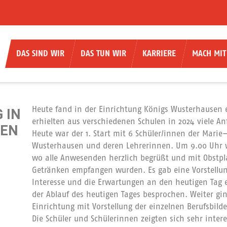
DAS SIND WIR
DAS TUN WIR
KARRIERE
MACH MIT
Heute fand in der Einrichtung Königs Wusterhausen e
 IN
erhielten aus verschiedenen Schulen in 2024 viele A
SEN
Heute war der 1. Start mit 6 Schüler/innen der Mar
Wusterhausen und deren Lehrerinnen. Um 9.00 Uhr 
wo alle Anwesenden herzlich begrüßt und mit Obstpl
Getränken empfangen wurden. Es gab eine Vorstellun
Interesse und die Erwartungen an den heutigen Tag 
der Ablauf des heutigen Tages besprochen. Weiter gi
Einrichtung mit Vorstellung der einzelnen Berufsbilde
Die Schüler und Schülerinnen zeigten sich sehr intere